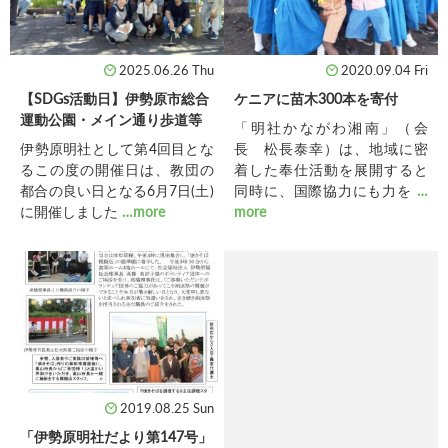
2025.06.26 Thu
2020.09.04 Fri
【SDGs活動日】伊勢原市総合
ケニアに苗木300本を寄付
運動公園・メイン通り歩道等
「明社かながわ湘南」（会
伊勢原明社として第4回目とな
長 松長泰幸）は、地域に密
るこの度の開催日は、教団の
着した奉仕活動を展開すると
都合の良い日となる6月7日(土)
同時に、国際協力にも力を
…
に開催しました
…more
more
2019.08.25 Sun
「伊勢原明社だより第147号」