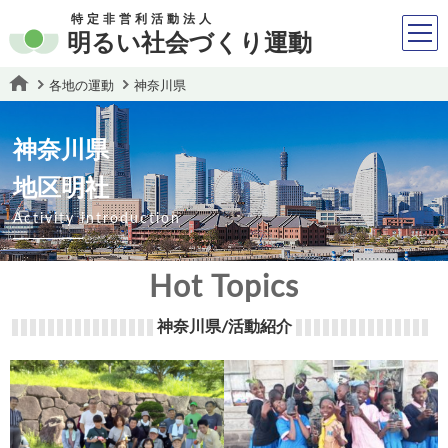
特定非営利活動法人
明るい社会づくり運動
各地の運動
神奈川県
神奈川県
地区明社
Activity introduction
Hot Topics
神奈川県/活動紹介