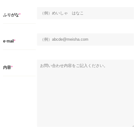
※
ふりがな
※
e-mail
※
内容