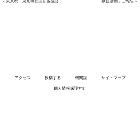
« 東京都・東京明社区部協議会
「献血活動」ご報告 »
アクセス
投稿する
機関誌
サイトマップ
個人情報保護方針
特定非営利活動法人
明るい社会づくり運動
〒125-0052 東京都葛飾区柴又1-34-3 大石ビル3階
TEL：03-5876-9508 FAX：03-5876-9509