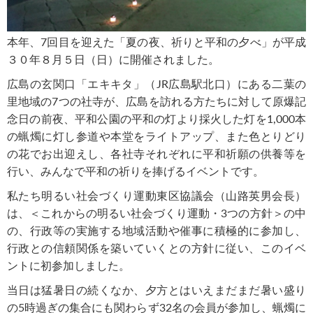
本年、7回目を迎えた「夏の夜、祈りと平和の夕べ」が平成
３０年８月５日（日）に開催されました。
広島の玄関口「エキキタ」（JR広島駅北口）にある二葉の
里地域の7つの社寺が、広島を訪れる方たちに対して原爆記
念日の前夜、平和公園の平和の灯より採火した灯を1,000本
の蝋燭に灯し参道や本堂をライトアップ、また色とりどり
の花でお出迎えし、各社寺それぞれに平和祈願の供養等を
行い、みんなで平和の祈りを捧げるイベントです。
私たち明るい社会づくり運動東区協議会（山路英男会長）
は、＜これからの明るい社会づくり運動・3つの方針＞の中
の、行政等の実施する地域活動や催事に積極的に参加し、
行政との信頼関係を築いていくとの方針に従い、このイベ
ントに初参加しました。
当日は猛暑日の続くなか、夕方とはいえまだまだ暑い盛り
の5時過ぎの集合にも関わらず32名の会員が参加し、蝋燭に