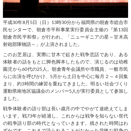
平成30年8月5日（日）13時30分から福岡県の朝倉市総合市
民センターで、朝倉市平和事業実行委員会主催の『第13回
朝倉市民平和祭』が行われ、「ニューギニアの星～甘木高
射砲部隊物語～」が上演されました。
このお芝居は、実際に甘木で起きた戦争悲話であり、ある
体験者の話をもとに脚色脚本したもので、演じるのは幼稚
園児から60代の25人。朝倉青年会議所や市職員、一般市民
らに出演を呼びかけ、5月から土日を中心に毎月２～４回集
まり、約3時間の練習を重ねてきました。明るい社会づくり
運動県南地区協議会のメンバー5人が実行委員として参加し
ました。
戦争体験者の語り部は長い歳月の中でやがて途絶えてしま
います。戦73年が経過し、これからは戦争を知らない世代
の戦争語り部の時代となっていきます。残された時間はわ
ずかです。これまで語られることがなかった悲惨な戦争の