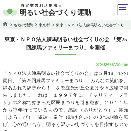
特定非営利活動法人
明るい社会づくり運動
各地の活動
東京都
東京・ＮＰＯ法人練馬明るい社会づくりの会 「第25回練馬ファミリーまつり」を開催
東京・ＮＰＯ法人練馬明るい社会づくりの会 「第25
回練馬ファミリーまつり」を開催
2024.07.16 Tue
「ＮＰＯ法人練馬明るい社会づくりの会」は５月18、19の
両日、「第25回練馬ファミリーまつり――みんなの笑顔を、
緑あふれる練馬から！」を都立光が丘公園けやき広場で開
催しました。これは、１９９７年に「チャリティープラ
ザ」の名称で始まった区民まつりを引き継ぎ、２０１１年
から毎年行っているもので、感謝（ありがとう）、笑顔
（よろこび）、協調・奉仕（助け合い）の３つの輪を広
げ、心の通い合う、明るく温かい街づくりを目指すもので