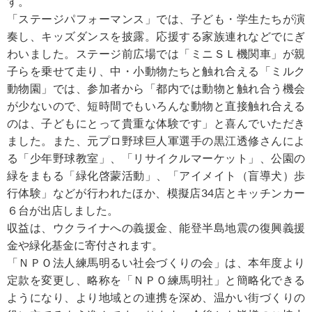
す。
「ステージパフォーマンス」では、子ども・学生たちが演
奏し、キッズダンスを披露。応援する家族連れなどでにぎ
わいました。ステージ前広場では「ミニＳＬ機関車」が親
子らを乗せて走り、中・小動物たちと触れ合える「ミルク
動物園」では、参加者から「都内では動物と触れ合う機会
が少ないので、短時間でもいろんな動物と直接触れ合える
のは、子どもにとって貴重な体験です」と喜んでいただき
ました。また、元プロ野球巨人軍選手の黒江透修さんによ
る「少年野球教室」、「リサイクルマーケット」、公園の
緑をまもる「緑化啓蒙活動」、「アイメイト（盲導犬）歩
行体験」などが行われたほか、模擬店34店とキッチンカー
６台が出店しました。
収益は、ウクライナへの義援金、能登半島地震の復興義援
金や緑化基金に寄付されます。
「ＮＰＯ法人練馬明るい社会づくりの会」は、本年度より
定款を変更し、略称を「ＮＰＯ練馬明社」と簡略化できる
ようになり、より地域との連携を深め、温かい街づくりの