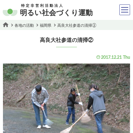
特定非営利活動法人
明るい社会づくり運動
各地の活動
福岡県
高良大社参道の清掃②
高良大社参道の清掃②
2017.12.21 Thu