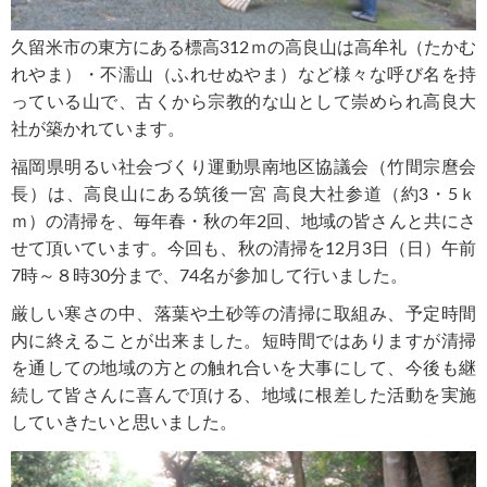
久留米市の東方にある標高312ｍの高良山は高牟礼（たかむ
れやま）・不濡山（ふれせぬやま）など様々な呼び名を持
っている山で、古くから宗教的な山として崇められ高良大
社が築かれています。
福岡県明るい社会づくり運動県南地区協議会（竹間宗麿会
長）は、高良山にある筑後一宮 高良大社参道（約3・5ｋ
ｍ）の清掃を、毎年春・秋の年2回、地域の皆さんと共にさ
せて頂いています。今回も、秋の清掃を12月3日（日）午前
7時～８時30分まで、74名が参加して行いました。
厳しい寒さの中、落葉や土砂等の清掃に取組み、予定時間
内に終えることが出来ました。短時間ではありますが清掃
を通しての地域の方との触れ合いを大事にして、今後も継
続して皆さんに喜んで頂ける、地域に根差した活動を実施
していきたいと思いました。