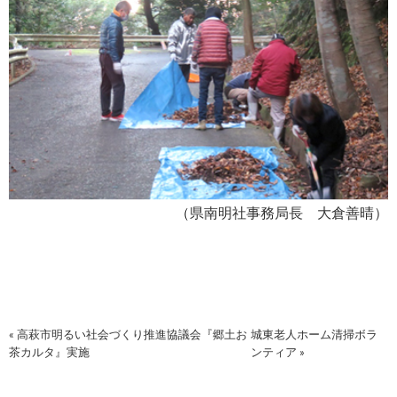
（県南明社事務局長 大倉善晴）
« 高萩市明るい社会づくり推進協議会『郷土お
城東老人ホーム清掃ボラ
茶カルタ』実施
ンティア »