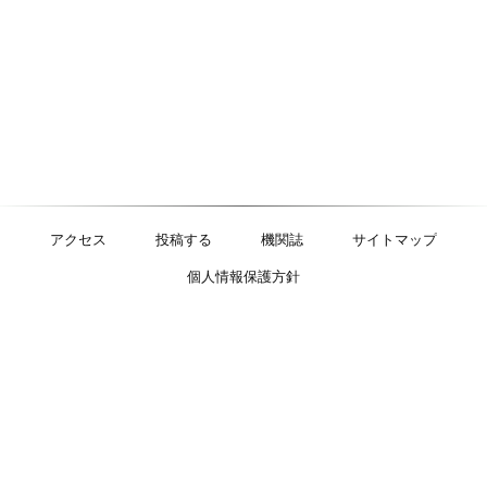
アクセス
投稿する
機関誌
サイトマップ
個人情報保護方針
特定非営利活動法人
明るい社会づくり運動
〒125-0052 東京都葛飾区柴又1-34-3 大石ビル3階
TEL：03-5876-9508 FAX：03-5876-9509
©AKARUISHAKAIDUKURIUNDOU. All Rights Reserved.