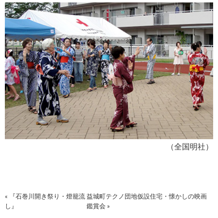
（全国明社）
« 『石巻川開き祭り・燈籠流
益城町テクノ団地仮設住宅・懐かしの映画
し』
鑑賞会 »