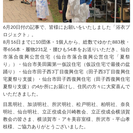
6月20日付の記事で、皆様にお願いをいたしました「浴衣プ
ロジェクト」。
8月16日までに10団体・1個人から、総数でゆかた883枚・
帯656本・履物231足・腰ひも54本をお送りいただき、仙台
市落合復興公営住宅（仙台市落合復興公営住宅「夏祭
り」）・仙台市美田園第一仮設住宅（仮設住宅で最後の盆
踊り）・仙台市田子西3丁目復興住宅（田子西3丁目復興住
宅夏祭り支援）・仙台市田子西復興住宅（田子西復興住宅
夏祭り支援）の4か所にお届けし、住民の方々に大変喜んで
いただきました。
目黒明社、加須明社、所沢明社、松戸明社、柏明社、奈良
明社、仙台明社、立正佼成会川崎教会、立正佼成会横須賀
教会の皆さま、横須賀市・アキ美容室様、所沢市・平山孝
枝様、ご協力ありがとうございました。