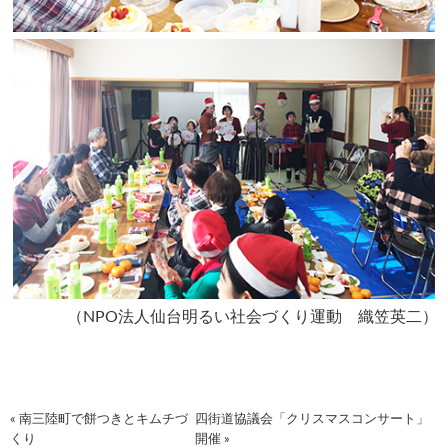
（NPO法人仙台明るい社会づくり運動 織笠英二）
« 南三陸町で餅つきとキムチづ
四街道協議会「クリスマスコンサート」
くり
開催 »