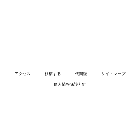
アクセス
投稿する
機関誌
サイトマップ
個人情報保護方針
特定非営利活動法人
明るい社会づくり運動
〒125-0052 東京都葛飾区柴又1-34-3 大石ビル3階
TEL：03-5876-9508 FAX：03-5876-9509